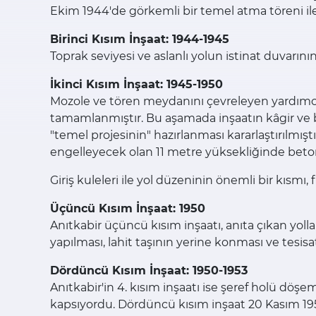
Ekim 1944'de görkemli bir temel atma töreni ile ba
Birinci Kısım İnşaat: 1944-1945
Toprak seviyesi ve aslanlı yolun istinat duvarın
İkinci Kısım İnşaat: 1945-1950
Mozole ve tören meydanını çevreleyen yardımcı b
tamamlanmıştır. Bu aşamada inşaatın kâgir ve b
"temel projesinin" hazırlanması kararlaştırılmı
engelleyecek olan 11 metre yüksekliğinde beto
Giriş kuleleri ile yol düzeninin önemli bir kısm
Üçüncü Kısım İnşaat: 1950
Anıtkabir üçüncü kısım inşaatı, anıta çıkan yol
yapılması, lahit taşının yerine konması ve tesisa
Dördüncü Kısım İnşaat: 1950-1953
Anıtkabir'in 4. kısım inşaatı ise şeref holü döşem
kapsıyordu. Dördüncü kısım inşaat 20 Kasım 1950'