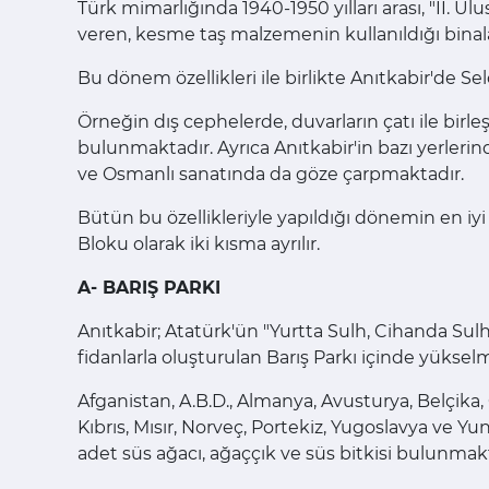
Türk mimarlığında 1940-1950 yılları arası, "II. 
veren, kesme taş malzemenin kullanıldığı binalar
Bu dönem özellikleri ile birlikte Anıtkabir'de S
Örneğin dış cephelerde, duvarların çatı ile birle
bulunmaktadır. Ayrıca Anıtkabir'in bazı yerleri
ve Osmanlı sanatında da göze çarpmaktadır.
Bütün bu özellikleriyle yapıldığı dönemin en iyi 
Bloku olarak iki kısma ayrılır.
A- BARIŞ PARKI
Anıtkabir; Atatürk'ün "Yurtta Sulh, Cihanda Sulh
fidanlarla oluşturulan Barış Parkı içinde yüksel
Afganistan, A.B.D., Almanya, Avusturya, Belçika, Ç
Kıbrıs, Mısır, Norveç, Portekiz, Yugoslavya ve Yu
adet süs ağacı, ağaççık ve süs bitkisi bulunmakt