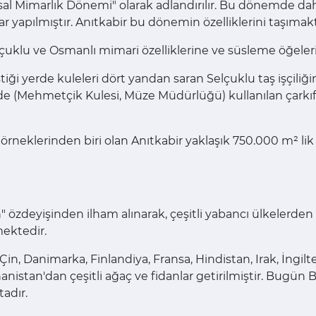
Ulusal Mimarlık Dönemi" olarak adlandırılır. Bu dönemde d
 yapılmıştır. Anıtkabir bu dönemin özelliklerini taşımakt
elçuklu ve Osmanlı mimari özelliklerine ve süsleme öğelerin
ştiği yerde kuleleri dört yandan saran Selçuklu taş işçiliğ
nde (Mehmetçik Kulesi, Müze Müdürlüğü) kullanılan çarkıf
örneklerinden biri olan Anıtkabir yaklaşık 750.000 m² lik 
" özdeyişinden ilham alınarak, çeşitli yabancı ülkelerden
mektedir.
in, Danimarka, Finlandiya, Fransa, Hindistan, Irak, İngilter
nanistan'dan çeşitli ağaç ve fidanlar getirilmiştir. Bugün 
adır.