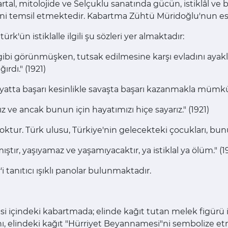
al, mitolojide ve Selçuklu sanatında gücün, istiklâl ve b
etini temsil etmektedir. Kabartma Zühtü Müridoğlu'nun ese
k'ün istiklalle ilgili şu sözleri yer almaktadır:
bi görünmüşken, tutsak edilmesine karşı evladını ayakla
ırdı." (1921)
tta başarı kesinlikle savaşta başarı kazanmakla mümkü
z ve ancak bunun için hayatımızı hiçe sayarız." (1921)
tur. Türk ulusu, Türkiye'nin gelecekteki çocukları, bunu 
ır, yaşıyamaz ve yaşamıyacaktır, ya istiklal ya ölüm." (1
i tanıtıcı ışıklı panolar bulunmaktadır.
si içindeki kabartmada; elinde kağıt tutan melek figürü i
ını, elindeki kağıt "Hürriyet Beyannamesi"ni sembolize etm