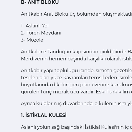
B- ANIT BLOKU
Anıtkabir Anıt Bloku üç bölümden oluşmaktadı
1- Aslanlı Yol
2- Tören Meydanı
3- Mozole
Anıtkabir'e Tandoğan kapısından girildiğinde Bar
Merdivenin hemen başında karşılıklı olarak istikla
Anıtkabir yapı topluluğu içinde, simetri gözet
tesirleri olan yüce kavramları temsil eden isimle
boyutlarında dikdörtgen plan üzerine kurulmuş ol
görülen tunç mızrak ucu vardır. Eski Türk kili
Ayrıca kulelerin iç duvarlarında, o kulenin ismiy
1. İSTİKLAL KULESİ
Aslanlı yolun sağ başındaki İstiklal Kulesi'nin i