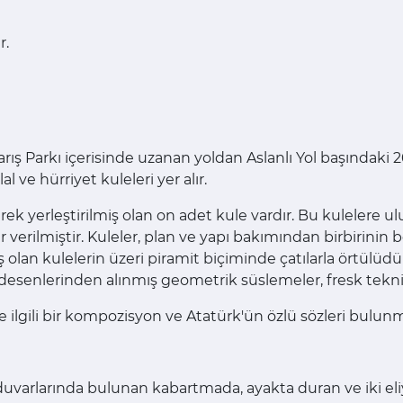
r.
ış Parkı içerisinde uzanan yoldan Aslanlı Yol başındaki 2
l ve hürriyet kuleleri yer alır.
ilerek yerleştirilmiş olan on adet kule vardır. Bu kulel
r verilmiştir. Kuleler, plan ve yapı bakımından birbirinin b
an kulelerin üzeri piramit biçiminde çatılarla örtülüdür.
m desenlerinden alınmış geometrik süslemeler, fresk tekn
le ilgili bir kompozisyon ve Atatürk'ün özlü sözleri bulun
ç duvarlarında bulunan kabartmada, ayakta duran ve iki eli