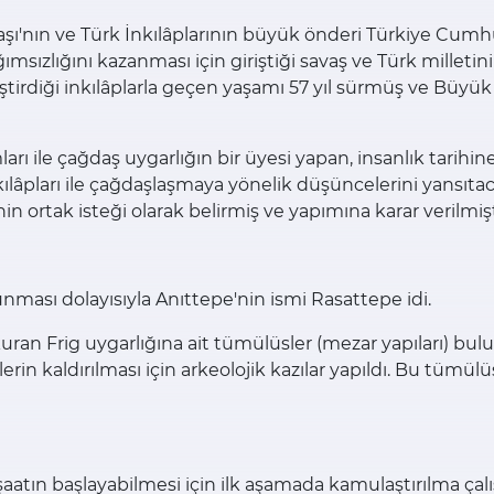
aşı'nın ve Türk İnkılâplarının büyük önderi Türkiye Cum
ımsızlığını kazanması için giriştiği savaş ve Türk milleti
tirdiği inkılâplarla geçen yaşamı 57 yıl sürmüş ve Büyü
rı ile çağdaş uygarlığın bir üyesi yapan, insanlık tarihi
kılâpları ile çağdaşlaşmaya yönelik düşüncelerini yansıta
 ortak isteği olarak belirmiş ve yapımına karar verilmişt
ması dolayısıyla Anıttepe'nin ismi Rasattepe idi.
uran Frig uygarlığına ait tümülüsler (mezar yapıları) bu
rin kaldırılması için arkeolojik kazılar yapıldı. Bu tümül
aatın başlayabilmesi için ilk aşamada kamulaştırılma çalış