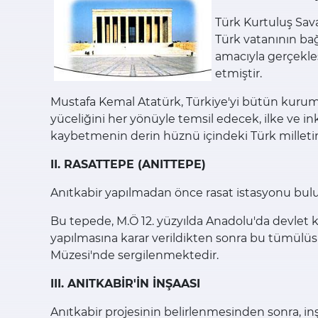
Türk Kurtuluş Sav
Türk vatanının bağ
amacıyla gerçekleş
etmiştir.
Mustafa Kemal Atatürk, Türkiye'yi bütün kurumla
yüceliğini her yönüyle temsil edecek, ilke ve in
kaybetmenin derin hüznü içindeki Türk milletinin
II. RASATTEPE (ANITTEPE)
Anıtkabir yapılmadan önce rasat istasyonu bulun
Bu tepede, M.Ö 12. yüzyılda Anadolu'da devlet k
yapılmasına karar verildikten sonra bu tümülüsle
Müzesi'nde sergilenmektedir.
III. ANITKABİR'İN İNŞAASI
Anıtkabir projesinin belirlenmesinden sonra, inş