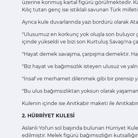
üzerine konmuş kartal figürü görülmektedir. Kart
Kılıç tutan genç ise istiklali savunan Türk mill
Ayrıca kule duvarlarında yazı bordürü olarak Atatür
"Ulusumuz en korkunç yok oluşla son buluyor gi
içinde yükseldi ve bizi son Kurtuluş Savaşı'na çağ
"Hayat demek savaşma, çarpışma demektir. Haya
"Biz hayat ve bağımsızlık isteyen ulusuz ve yalnı
"İnsaf ve merhamet dilenmek gibi bir prensip yok
"Bu ulus bağımsızlıktan yoksun olarak yaşamamışt
Kulenin içinde ise Anıtkabir maketi ile Anıtkabir'
2. HÜRRİYET KULESİ
Aslanlı Yol'un sol başında bulunan Hürriyet Kule
edilmiştir. Melek figürü bağımsızlığın kutsallığ