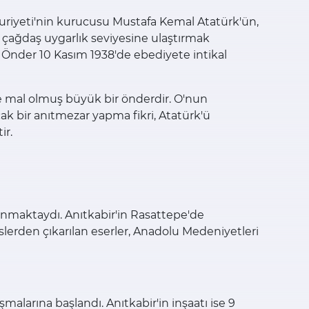
huriyeti'nin kurucusu Mustafa Kemal Atatürk'ün,
ni çağdaş uygarlık seviyesine ulaştırmak
k Önder 10 Kasım 1938'de ebediyete intikal
ne mal olmuş büyük bir önderdir. O'nun
cak bir anıtmezar yapma fikri, Atatürk'ü
ir.
lunmaktaydı. Anıtkabir'in Rasattepe'de
üslerden çıkarılan eserler, Anadolu Medeniyetleri
malarına başlandı. Anıtkabir'in inşaatı ise 9