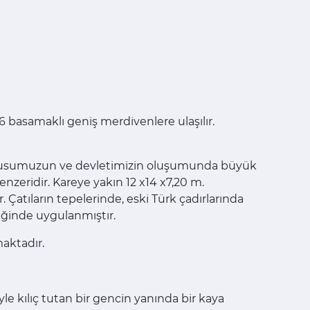
6 basamaklı geniş merdivenlere ulaşılır.
ere ulusumuzun ve devletimizin oluşumunda büyük
enzeridir. Kareye yakın 12 x14 x7,20 m.
 Çatıların tepelerinde, eski Türk çadırlarında
iğinde uygulanmıştır.
maktadır.
yle kılıç tutan bir gencin yanında bir kaya