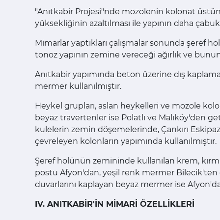
"Anıtkabir Projesi"nde mozolenin kolonat üstün
yüksekliğinin azaltılması ile yapının daha çab
Mimarlar yaptıkları çalışmalar sonunda şeref h
tonoz yapının zemine vereceği ağırlık ve bunu
Anıtkabir yapımında beton üzerine dış kaplama m
mermer kullanılmıştır.
Heykel grupları, aslan heykelleri ve mozole kolo
beyaz travertenler ise Polatlı ve Malıköy'den ge
kulelerin zemin döşemelerinde, Çankırı Eskipazar
çevreleyen kolonların yapımında kullanılmıştır.
Şeref holünün zemininde kullanılan krem, kırmı
postu Afyon'dan, yeşil renk mermer Bilecik'ten g
duvarlarını kaplayan beyaz mermer ise Afyon'dan
IV. ANITKABİR'İN MİMARİ ÖZELLİKLERİ