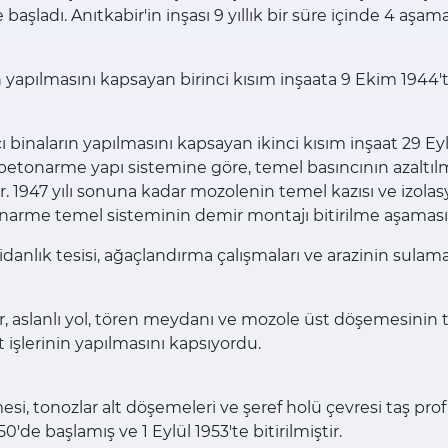
şladı. Anıtkabir'in inşası 9 yıllık bir süre içinde 4 aşamal
ın yapılmasını kapsayan birinci kısım inşaata 9 Ekim 1944
inaların yapılmasını kapsayan ikinci kısım inşaat 29 Eyl
etonarme yapı sistemine göre, temel basıncının azaltılm
ştır. 1947 yılı sonuna kadar mozolenin temel kazısı ve iz
narme temel sisteminin demir montajı bitirilme aşamasın
ı, fidanlık tesisi, ağaçlandırma çalışmaları ve arazinin s
lar, aslanlı yol, tören meydanı ve mozole üst döşemesini
t işlerinin yapılmasını kapsıyordu.
esi, tonozlar alt döşemeleri ve şeref holü çevresi taş prof
de başlamış ve 1 Eylül 1953'te bitirilmiştir.