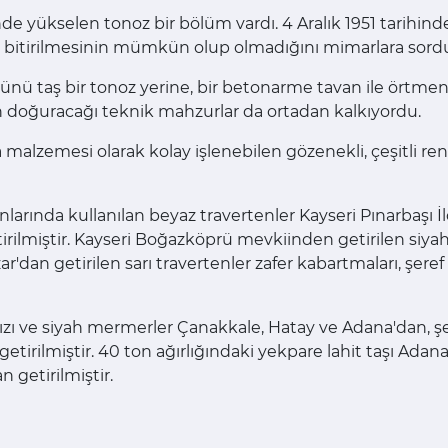
de yükselen tonoz bir bölüm vardı. 4 Aralık 1951 tarihin
uk bitirilmesinin mümkün olup olmadığını mimarlara sord
olünü taş bir tonoz yerine, bir betonarme tavan ile örtm
n doğuracağı teknik mahzurlar da ortadan kalkıyordu.
alzemesi olarak kolay işlenebilen gözenekli, çeşitli ren
nlarında kullanılan beyaz travertenler Kayseri Pınarbaşı İl
tirilmiştir. Kayseri Boğazköprü mevkiinden getirilen siya
'dan getirilen sarı travertenler zafer kabartmaları, şeref
zı ve siyah mermerler Çanakkale, Hatay ve Adana'dan, şer
etirilmiştir. 40 ton ağırlığındaki yekpare lahit taşı Adan
 getirilmiştir.