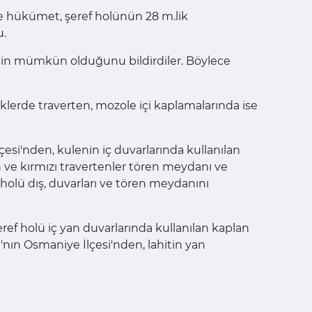
de hükümet, şeref holünün 28 m.lik
u.
enin mümkün olduğunu bildirdiler. Böylece
klerde traverten, mozole içi kaplamalarında ise
çesi'nden, kulenin iç duvarlarında kullanılan
h ve kırmızı travertenler tören meydanı ve
 holü dış, duvarları ve tören meydanını
ef holü iç yan duvarlarında kullanılan kaplan
a'nın Osmaniye İlçesi'nden, lahitin yan