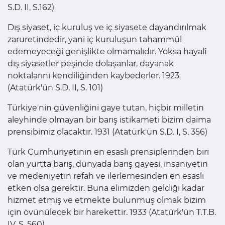
S.D. II, S.162)
Dış siyaset, iç kuruluş ve iç siyasete dayandırılmak
zaruretindedir, yani iç kuruluşun tahammül
edemeyeceği genişlikte olmamalıdır. Yoksa hayalî
dış siyasetler peşinde dolaşanlar, dayanak
noktalarını kendiliğinden kaybederler. 1923
(Atatürk'ün S.D. II, S. 101)
Türkiye'nin güvenliğini gaye tutan, hiçbir milletin
aleyhinde olmayan bir barış istikameti bizim daima
prensibimiz olacaktır. 1931 (Atatürk'ün S.D. I, S. 356)
Türk Cumhuriyetinin en esaslı prensiplerinden biri
olan yurtta barış, dünyada barış gayesi, insaniyetin
ve medeniyetin refah ve ilerlemesinden en esaslı
etken olsa gerektir. Buna elimizden geldiği kadar
hizmet etmiş ve etmekte bulunmuş olmak bizim
için övünülecek bir harekettir. 1933 (Atatürk'ün T.T.B.
IV, S. 560)