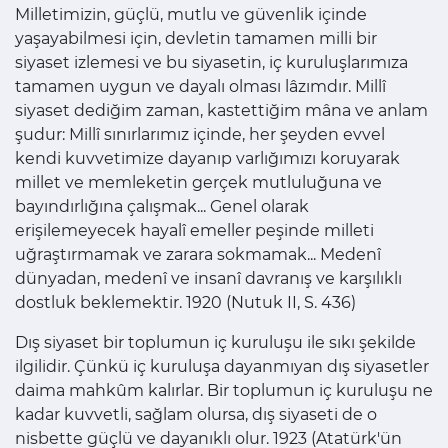
Milletimizin, güçlü, mutlu ve güvenlik içinde
yaşayabilmesi için, devletin tamamen milli bir
siyaset izlemesi ve bu siyasetin, iç kuruluşlarımıza
tamamen uygun ve dayalı olması lâzımdır. Millî
siyaset dediğim zaman, kastettiğim mâna ve anlam
şudur: Millî sınırlarımız içinde, her şeyden evvel
kendi kuvvetimize dayanıp varlığımızı koruyarak
millet ve memleketin gerçek mutluluğuna ve
bayındırlığına çalışmak... Genel olarak
erişilemeyecek hayalî emeller peşinde milleti
uğraştırmamak ve zarara sokmamak... Medenî
dünyadan, medenî ve insanî davranış ve karşılıklı
dostluk beklemektir. 1920 (Nutuk II, S. 436)
Dış siyaset bir toplumun iç kuruluşu ile sıkı şekilde
ilgilidir. Çünkü iç kuruluşa dayanmıyan dış siyasetler
daima mahkûm kalırlar. Bir toplumun iç kuruluşu ne
kadar kuvvetli, sağlam olursa, dış siyaseti de o
nisbette güçlü ve dayanıklı olur. 1923 (Atatürk'ün