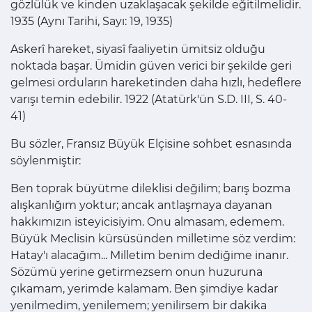
gözlülük ve kinden uzaklaşacak şekilde eğitilmelidir.
1935 (Aynı Tarihi, Sayı: 19, 1935)
Askerî hareket, siyasî faaliyetin ümitsiz olduğu
noktada başar. Ümidin güven verici bir şekilde geri
gelmesi orduların hareketinden daha hızlı, hedeflere
varışı temin edebilir. 1922 (Atatürk'ün S.D. III, S. 40-
41)
Bu sözler, Fransız Büyük Elçisine sohbet esnasında
söylenmiştir:
Ben toprak büyütme dileklisi değilim; barış bozma
alışkanlığım yoktur; ancak antlaşmaya dayanan
hakkımızın isteyicisiyim. Onu almasam, edemem.
Büyük Meclisin kürsüsünden milletime söz verdim:
Hatay'ı alacağım... Milletim benim dediğime inanır.
Sözümü yerine getirmezsem onun huzuruna
çıkamam, yerimde kalamam. Ben şimdiye kadar
yenilmedim, yenilemem; yenilirsem bir dakika