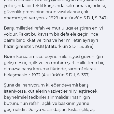
yol dışında bir teklif karşısında kalmamak içindir ki,
güvenlik prensibine onun vasıtalarına çok
ehemmiyet veriyoruz. 1929 (Atatürk'ün S.D. I, S. 347)
Barış, milletleri refah ve mutluluğa eriştiren en iyi
yoldur. Fakat bu kavram bir defa ele geçirilince
daimî bir dikkat ve itina ve her milletin ayrı ayrı
hazırlığını ister. 1938 (Atatürk'ün S.D. I, S. 396)
Bizim kanaatimizce beynelmilel siyasî güvenliğin
gelişmesi için, ilk ve en mühim şart, milletlerin hiç
olmazsa barışı koruma fikrinde, samimî olarak
birleşmesidir. 1932 (Atatürk'ün S.D. I, S. 357)
Şuna da inanıyorum ki, eğer devamlı barış
isteniyorsa, kütlelerin vaziyetlerini iyileştirecek
beynelmilel tedbirler alınmalıdır. İnsanlığın
bütününün refahı, açlık ve baskının yerine
geçmelidir. Dünya vatandaşları, kıskançlık, aç