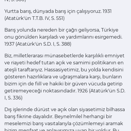
Yurtta barış, dünyada barış için çalışıyoruz. 1931
(Atatürk'ün T.T.B. IV, S. 551)
Barış yolunda nereden bir çağrı geliyorsa, Türkiye
onu gönülden karşıladı ve yardımlarını esirgemedi.
1937 (Atatürk'ün S.D. I, S. 388)
Biz, milletlerarası münasebetlerde karşılıklı emniyet
ve riayeti hedef tutan açık ve samimi politikanın en
ateşli taraftarıyız. Hassasiyetimiz, bu yolda kendisini
gösteren hazırlıklara ve uğraşmalara karşı, bunların
bizim için de fiilî ve hakiki bir güven vücuda getirip
getiremeyeceği noktasındadır. 1926 (Atatürk'ün S.D.
I, S. 336)
Dış işlerinde dürüst ve açık olan siyasetimiz bilhassa
barış fikrine dayalıdır. Beynelmilel herhangi bir
meselemizi barış vasıtalarıyla çözümlemeyi aramak
bizim menfaat ve anlayışımıza uyan bir yoldur. Bu