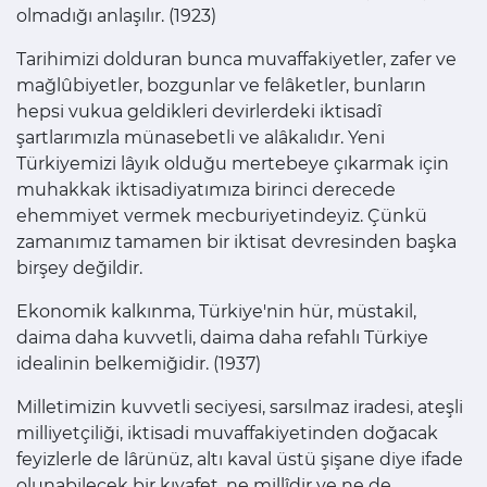
olmadığı anlaşılır. (1923)
Tarihimizi dolduran bunca muvaffakiyetler, zafer ve
mağlûbiyetler, bozgunlar ve felâketler, bunların
hepsi vukua geldikleri devirlerdeki iktisadî
şartlarımızla münasebetli ve alâkalıdır. Yeni
Türkiyemizi lâyık olduğu mertebeye çıkarmak için
muhakkak iktisadiyatımıza birinci derecede
ehemmiyet vermek mecburiyetindeyiz. Çünkü
zamanımız tamamen bir iktisat devresinden başka
birşey değildir.
Ekonomik kalkınma, Türkiye'nin hür, müstakil,
daima daha kuvvetli, daima daha refahlı Türkiye
idealinin belkemiğidir. (1937)
Milletimizin kuvvetli seciyesi, sarsılmaz iradesi, ateşli
milliyetçiliği, iktisadi muvaffakiyetinden doğacak
feyizlerle de lârünüz, altı kaval üstü şişane diye ifade
olunabilecek bir kıyafet, ne millîdir ve ne de