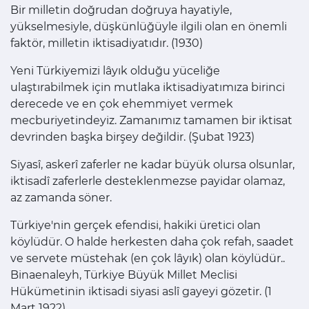
Bir milletin doğrudan doğruya hayatiyle,
yükselmesiyle, düşkünlüğüyle ilgili olan en önemli
faktör, milletin iktisadiyatıdır. (1930)
Yeni Türkiyemizi lâyık olduğu yüceliğe
ulaştırabilmek için mutlaka iktisadiyatımıza birinci
derecede ve en çok ehemmiyet vermek
mecburiyetindeyiz. Zamanımız tamamen bir iktisat
devrinden başka birşey değildir. (Şubat 1923)
Siyasî, askerî zaferler ne kadar büyük olursa olsunlar,
iktisadî zaferlerle desteklenmezse payidar olamaz,
az zamanda söner.
Türkiye'nin gerçek efendisi, hakiki üretici olan
köylüdür. O halde herkesten daha çok refah, saadet
ve servete müstehak (en çok lâyık) olan köylüdür..
Binaenaleyh, Türkiye Büyük Millet Meclisi
Hükümetinin iktisadi siyasi aslî gayeyi gözetir. (1
Mart 1922)