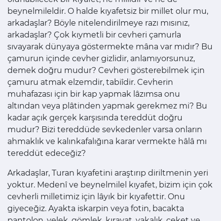
beynelmileldir. O halde kıyafetsiz bir millet olur mu,
arkadaşlar? Böyle nitelendirilmeye razı mısınız,
arkadaşlar? Çok kıymetli bir cevheri çamurla
sıvayarak dünyaya göstermekte mâna var mıdır? Bu
çamurun içinde cevher gizlidir, anlamıyorsunuz,
demek doğru mudur? Cevheri gösterebilmek için
çamuru atmak elzemdir, tabiîdir. Cevherin
muhafazası için bir kap yapmak lâzımsa onu
altından veya plâtinden yapmak gerekmez mi? Bu
kadar açık gerçek karşısında tereddüt doğru
mudur? Bizi tereddüde sevkedenler varsa onların
ahmaklık ve kalınkafalığına karar vermekte hâlâ mı
tereddüt edeceğiz?
Arkadaşlar, Turan kıyafetini araştırıp diriltmenin yeri
yoktur. Medenî ve beynelmilel kıyafet, bizim için çok
cevherli milletimiz için lâyık bir kıyafettir. Onu
giyeceğiz. Ayakta iskarpin veya fotin, bacakta
pantolon, yelek, gömlek, kıravat, yakalık, ceket ve