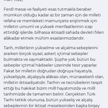
Ferdî mesai ve faaliyeti esas tutmakla beraber
mümkün olduğu kadar az bir zaman için de milleti
refaha ve memleketi mamuriyete eriştirmek için
milletin umumî ve yüksek menfaatlerinin icap
ettirdiği işlerde, bilhassa iktisadî sahada devleti fiilen
alâkadar etmek mühim esaslarımızdandır.
Tarih, milletlerin yükselme ve alçalma sebeplerini
ararken birçok siyasî, askerî, içtimaî sebepler
bulmakta ve saymaktadır. Şüphe yok, bütün bu
sebepler içtimaî hâdiseler üzerinde tesir yaparlar.
Fakat bir milletin doğrudan doğruya hayatıyla,
yükselişiyle, alçalışıyla alâkası olan, münasebetli olan,
milletin iktisadiyatıdır. Tarihin ve tecrübelerin tespit
ettiği bu hakikat bizim millî hayatımızda ve millî
tarihimizde de tamamen belirir. Gerçekten Türk
Tarihi tetkik olunursa, bütün yükseliş ve alçalış
sebeplerinin bir iktisat meselesinden başka birşey