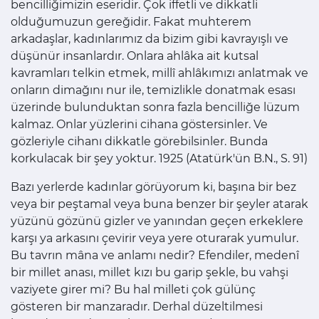
bencilliğimizin eseridir. Çok iffetli ve dikkatli
olduğumuzun gereğidir. Fakat muhterem
arkadaşlar, kadınlarımız da bizim gibi kavrayışlı ve
düşünür insanlardır. Onlara ahlâka ait kutsal
kavramları telkin etmek, millî ahlâkımızı anlatmak ve
onların dimağını nur ile, temizlikle donatmak esası
üzerinde bulunduktan sonra fazla bencilliğe lüzum
kalmaz. Onlar yüzlerini cihana göstersinler. Ve
gözleriyle cihanı dikkatle görebilsinler. Bunda
korkulacak bir şey yoktur. 1925 (Atatürk'ün B.N., S. 91)
Bazı yerlerde kadınlar görüyorum ki, başına bir bez
veya bir peştamal veya buna benzer bir şeyler atarak
yüzünü gözünü gizler ve yanından geçen erkeklere
karşı ya arkasını çevirir veya yere oturarak yumulur.
Bu tavrın mâna ve anlamı nedir? Efendiler, medenî
bir millet anası, millet kızı bu garip şekle, bu vahşi
vaziyete girer mi? Bu hal milleti çok gülünç
gösteren bir manzaradır. Derhal düzeltilmesi