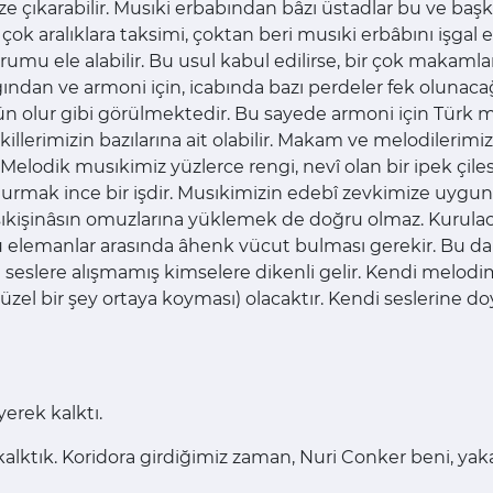
 çıkarabilir. Musıki erbabından bâzı üstadlar bu ve başka
a çok aralıklara taksimi, çoktan beri musıki erbâbını işga
umu ele alabilir. Bu usul kabul edilirse, bir çok makamla
an ve armoni için, icabında bazı perdeler fek olunacağ
 olur gibi görülmektedir. Bu sayede armoni için Türk 
erimizin bazılarına ait olabilir. Makam ve melodilerimiz
 Melodik musıkimiz yüzlerce rengi, nevî olan bir ipek çiles
mak ince bir işdir. Musıkimizin edebî zevkimize uygun 
kişinâsın omuzlarına yüklemek de doğru olmaz. Kurulaca
elemanlar arasında âhenk vücut bulması gerekir. Bu da tar
e seslere alışmamış kimselere dikenli gelir. Kendi melo
el bir şey ortaya koyması) olacaktır. Kendi seslerine do
erek kalktı.
 kalktık. Koridora girdiğimiz zaman, Nuri Conker beni, yaka