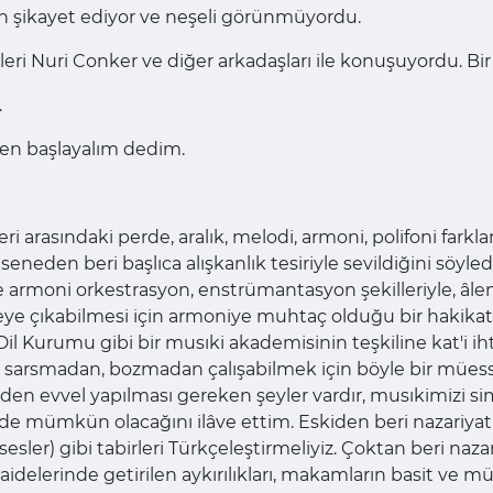
en şikayet ediyor ve neşeli görünmüyordu.
i Nuri Conker ve diğer arkadaşları ile konuşuyordu. Bir 
.
den başlayalım dedim.
leri arasındaki perde, aralık, melodi, armoni, polifoni f
 seneden beri başlıca alışkanlık tesiriyle sevildiğini söyl
 armoni orkestrasyon, enstrümantasyon şekilleriyle, âlem
ye çıkabilmesi için armoniye muhtaç olduğu bir hakikat 
 Dil Kurumu gibi bir musıki akademisinin teşkiline kat'i
i sarsmadan, bozmadan çalışabilmek için böyle bir müess
n evvel yapılması gereken şeyler vardır, musıkimizi si
ede mümkün olacağını ilâve ettim. Eskiden beri nazariyat
sler) gibi tabirleri Türkçeleştirmeliyiz. Çoktan beri naz
idelerinde getirilen aykırılıkları, makamların basit ve mür