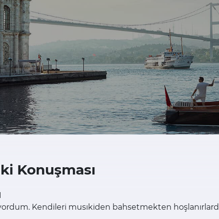
ıki Konuşması
I
rdum. Kendileri musıkiden bahsetmekten hoşlanırlardı