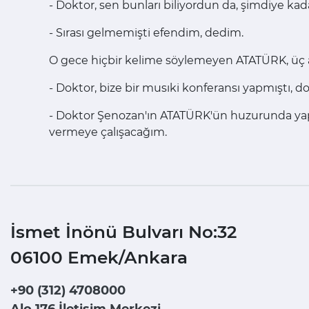
- Doktor, sen bunları biliyordun da, şimdiye kad
- Sırası gelmemişti efendim, dedim.
O gece hiçbir kelime söylemeyen ATATÜRK, üç ay
- Doktor, bize bir musıki konferansı yapmıştı, d
- Doktor Şenozan'ın ATATÜRK'ün huzurunda yap
vermeye çalışacağım.
İsmet İnönü Bulvarı No:32
06100 Emek/Ankara
+90 (312) 4708000
Alo 176 İletişim Merkezi