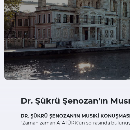
Dr. Şükrü Şenozan'ın Mus
DR. ŞÜKRÜ ŞENOZAN'IN MUSIKİ KONUŞMAS
"Zaman zaman ATATÜRK'ün sofrasında bulunuyo