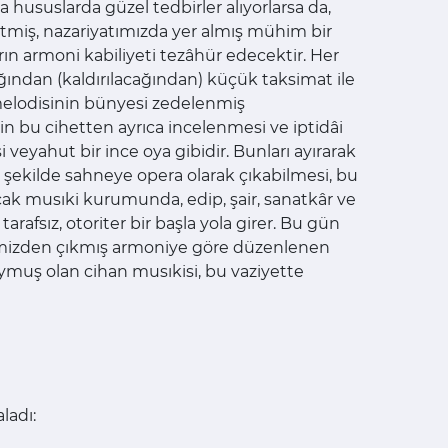
 hususlarda güzel tedbirler alıyorlarsa da,
l etmiş, nazariyatımızda yer almış mühim bir
rın armoni kabiliyeti tezâhür edecektir. Her
ından (kaldırılacağından) küçük taksimat ile
melodisinin bünyesi zedelenmiş
in bu cihetten ayrıca incelenmesi ve iptidâi
i veyahut bir ince oya gibidir. Bunları ayırarak
şekilde sahneye opera olarak çıkabilmesi, bu
k musıki kurumunda, edip, şair, sanatkâr ve
afsız, otoriter bir başla yola girer. Bu gün
dimizden çıkmış armoniye göre düzenlenen
ymuş olan cihan musıkisi, bu vaziyette
ladı: