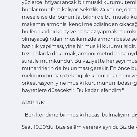
yüzlerce ihtiyacı ancak bir musıki kurumu temize
bunlar münferit kalıyor. Sekizlik 24 yerine, dah
mesele ise de, bunun tatbikini de bu musıki kur
makamın armonisi kendi melodisinden çıkacağınd
bu fedâkârlığı kolay ve daha az yapmak mümkün
olmayacağından, musıkimizde armoni beste şekill
hazırlık yapılması, yine bir musıki kurumu işidir.
tezgahlarda dokumak, armoni metodlarına uydur
suretle mümkündür. Bu vaziyette her şeyi musı
muharrirlerin de bulunması gerekir. En önce bu 
melodimizin garp tekniği ile konulan armoni v
orkestrasyon, yine musıki kurumunun ibdası (güz
hayretlere düşecektir. Bu kadar, efendim."
ATATÜRK:
- Ben kendime bir musıki hocası bulmalıyım, diy
Saat 10.30'du, bize selâm vererek ayrıldı. Biz de