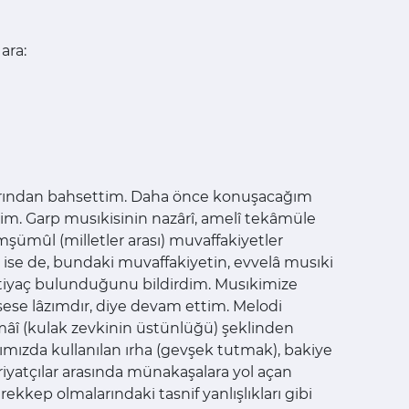
ara:
arklarından bahsettim. Daha önce konuşacağım
edim. Garp musıkisinin nazârî, amelî tekâmüle
şümûl (milletler arası) muvaffakiyetler
ise de, bundaki muvaffakiyetin, evvelâ musıki
 ihtiyaç bulunduğunu bildirdim. Musıkimize
ese lâzımdır, diye devam ettim. Melodi
mâî (kulak zevkinin üstünlüğü) şeklinden
ımızda kullanılan ırha (gevşek tutmak), bakiye
ariyatçılar arasında münakaşalara yol açan
ekkep olmalarındaki tasnif yanlışlıkları gibi