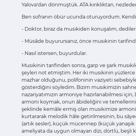
Yalova'dan dönmüştük. ATA kırıklıktan, nezled
Ben sofranın öbür ucunda oturuyordum. Kendiler
- Doktor, biraz da musıkiden konuşalım, dediler
- Müsâde buyurursanız, önce musıkinin tarifin
- Nasıl istersen, buyurdular.
Musıkinin tarifinden sonra, garp ve şark musıki
şeyleri not etmiştim. Her iki musıkinin yüzlerce
mazhar olduğunu, polifoninin vaziyeti sebebiyle
gösterdiğini söyledim. Bizim musıkimizin sahne
nazariyatımızın armoniye hazırlanabilmesi için,
armoni koymak, onun âbideliğini ve temellerin
şeklinde kemâle ermiş olan musıkimize armonide
kurtararak melodik hâle getirilmesinin, bu sây
(artık sesler), küçük mücennep (küçük yanaşık se
ameliyata da uygun olmayan dizi, dörtlü, beşli ka