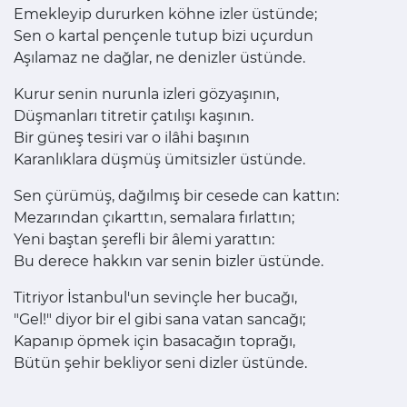
Emekleyip dururken köhne izler üstünde;
Sen o kartal pençenle tutup bizi uçurdun
Aşılamaz ne dağlar, ne denizler üstünde.
Kurur senin nurunla izleri gözyaşının,
Düşmanları titretir çatılışı kaşının.
Bir güneş tesiri var o ilâhi başının
Karanlıklara düşmüş ümitsizler üstünde.
Sen çürümüş, dağılmış bir cesede can kattın:
Mezarından çıkarttın, semalara fırlattın;
Yeni baştan şerefli bir âlemi yarattın:
Bu derece hakkın var senin bizler üstünde.
Titriyor İstanbul'un sevinçle her bucağı,
"Gel!" diyor bir el gibi sana vatan sancağı;
Kapanıp öpmek için basacağın toprağı,
Bütün şehir bekliyor seni dizler üstünde.