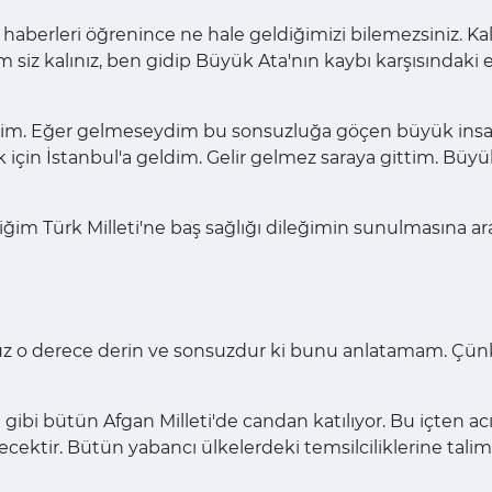
 haberleri öğrenince ne hale geldiğimizi bilemezsiniz. K
arım siz kalınız, ben gidip Büyük Ata'nın kaybı karşısınd
dim. Eğer gelmeseydim bu sonsuzluğa göçen büyük insa
için İstanbul'a geldim. Gelir gelmez saraya gittim. B
ğim Türk Milleti'ne baş sağlığı dileğimin sunulmasına arac
o derece derin ve sonsuzdur ki bunu anlatamam. Çünkü 
bi bütün Afgan Milleti'de candan katılıyor. Bu içten acımı
cektir. Bütün yabancı ülkelerdeki temsilciliklerine talima