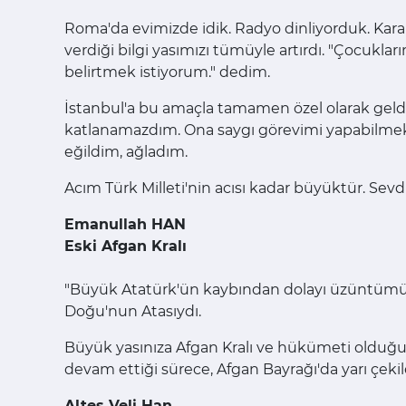
Roma'da evimizde idik. Radyo dinliyorduk. Kara
verdiği bilgi yasımızı tümüyle artırdı. "Çocukl
belirtmek istiyorum." dedim.
İstanbul'a bu amaçla tamamen özel olarak gel
katlanamazdım. Ona saygı görevimi yapabilmek 
eğildim, ağladım.
Acım Türk Milleti'nin acısı kadar büyüktür. Sevdi
Emanullah HAN
Eski Afgan Kralı
"Büyük Atatürk'ün kaybından dolayı üzüntümüz 
Doğu'nun Atasıydı.
Büyük yasınıza Afgan Kralı ve hükümeti olduğu gi
devam ettiği sürece, Afgan Bayrağı'da yarı çekile
Altes Veli Han