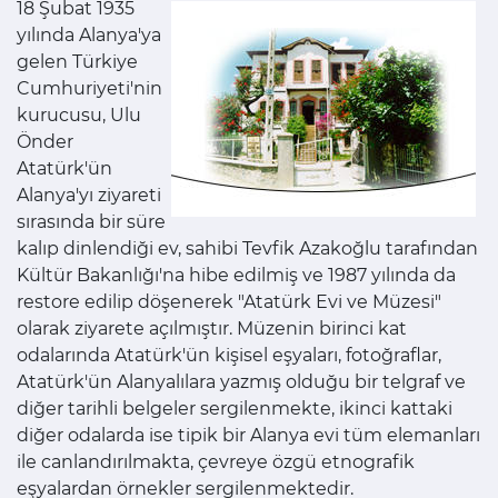
18 Şubat 1935
yılında Alanya'ya
gelen Türkiye
Cumhuriyeti'nin
kurucusu, Ulu
Önder
Atatürk'ün
Alanya'yı ziyareti
sırasında bir süre
kalıp dinlendiği ev, sahibi Tevfik Azakoğlu tarafından
Kültür Bakanlığı'na hibe edilmiş ve 1987 yılında da
restore edilip döşenerek "Atatürk Evi ve Müzesi"
olarak ziyarete açılmıştır. Müzenin birinci kat
odalarında Atatürk'ün kişisel eşyaları, fotoğraflar,
Atatürk'ün Alanyalılara yazmış olduğu bir telgraf ve
diğer tarihli belgeler sergilenmekte, ikinci kattaki
diğer odalarda ise tipik bir Alanya evi tüm elemanları
ile canlandırılmakta, çevreye özgü etnografik
eşyalardan örnekler sergilenmektedir.