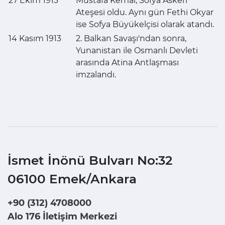
27 Ekim 1913
Mustafa Kemal, Sofya Askeri
Ateşesi oldu. Aynı gün Fethi Okyar
ise Sofya Büyükelçisi olarak atandı.
14 Kasım 1913
2. Balkan Savaşı'ndan sonra,
Yunanistan ile Osmanlı Devleti
arasında Atina Antlaşması
imzalandı.
İsmet İnönü Bulvarı No:32
06100 Emek/Ankara
+90 (312) 4708000
Alo 176 İletişim Merkezi