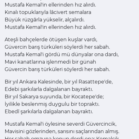
Mustafa Kemal'in ellerinden hız alırdı.
Kınalı topuklarıyla lâcivert semalara
Büyük rüzgârla yükselir, alçalırdı.
Mustafa Kemal'in ellerinden hız alırdı.
Ateşli bahçelerde ötüşen kuşlar vardı,
Güvercin barış türküleri söylerdi her sabah.
Mustafa Kemal'i gördü mü dünyalar ona dardı,
Mavi kanatlarına işlenmedi bir günah
Güvercin barış türküleri söylerdi her sabah.
Bir yıl Ankara Kalesinde, bir yıl Rasattepe'de,
Edebi şarkılarla dalgalanan bayraktı.
Bir yıl Sakarya suyunda, bir Kocatepe'de;
İyilikle beslenmiş duygulu bir topraktı.
Ebedî şarkılarla dalgalanan bayraktı.
Mustafa Kemal'i öylesine severdi Güvercincik,
Mavisini gözlerinden, sarısını saçlarından almış.
Her sabah omzuna konup derdi ona: Kemalcik,