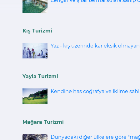
Zengin ve şifalı termal sulara sahip ol
Kış Turizmi
Yaz - kış üzerinde kar eksik olmayan
Yayla Turizmi
Kendine has coğrafya ve iklime sahip
Mağara Turizmi
Dünyadaki diğer ülkelere göre "mağ