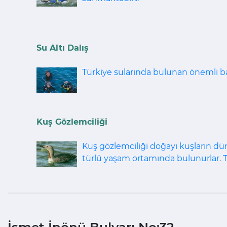
Su Altı Dalış
Türkiye sularında bulunan önemli batı
Kuş Gözlemciliği
Kuş gözlemciliği doğayı kuşların dün
türlü yaşam ortamında bulunurlar. T
İsmet İnönü Bulvarı No:32