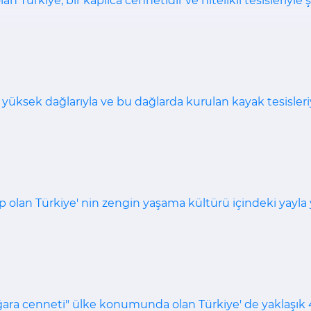
an Türkiye, bir kaplıca cennetidir ve nitelikli tesisleriyle 
 yüksek dağlarıyla ve bu dağlarda kurulan kayak tesisleriy
 olan Türkiye' nin zengin yaşama kültürü içindeki yayla ya
ara cenneti" ülke konumunda olan Türkiye' de yaklaşık