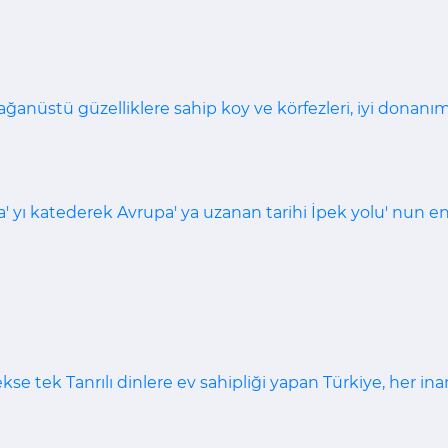
lağanüstü güzelliklere sahip koy ve körfezleri, iyi donanımlı
a' yı katederek Avrupa' ya uzanan tarihi İpek yolu' nun e
kse tek Tanrılı dinlere ev sahipliği yapan Türkiye, her i